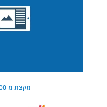
מקצת מ-300 שותפנו העסקיים של PB Digital בישראל ובעולם: