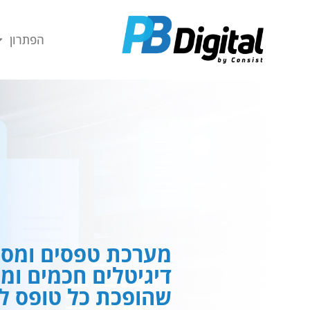
חילתו
ל
הפתרון
ף
ינטרנט,
חץ
נטר
די
עבור
אזור
וכן
רכזי
מערכת טפסים ומסמ
דיגיטלים חכמים ומ
שהופכת כל טופס לח