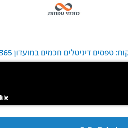
ח: טפסים דיגיטלים חכמים במועדון CLUB 365: