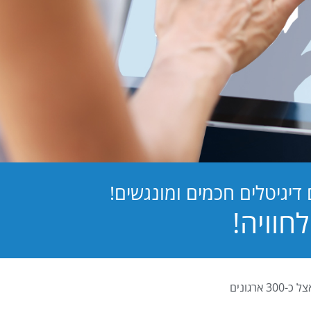
יגיטלים חכמים ומונגשים!
PB Digital (PrintBOS Digital) הינה המערכת לטפסים דיגיטלים המובילה בישראל ומותקנת אצל כ-300 ארגונים