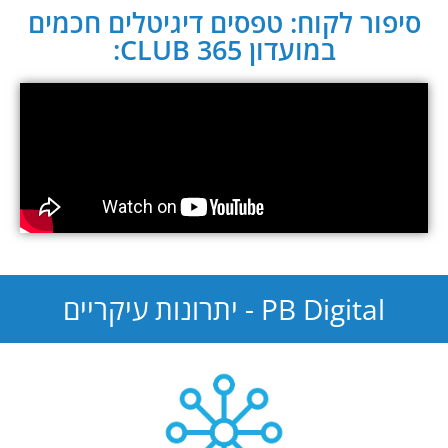
סיפור לקוח: טפסים דיגיטלים חכמים
במועדון CLUB 365:
PB Digital - יתרונות עיקריים