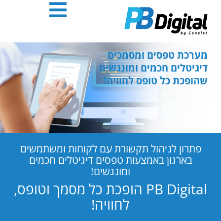
חילתו
ל
ף
ינטרנט,
חץ
מערכת טפסים ומסמכים
נטר
דיגיטלים חכמים ומונגשים
די
שהופכת כל טופס לחוויה!
עבור
אזור
וכן
רכזי
פתרון לניהול תקשורת עם לקוחות ומשתמשים
בארגון באמצעות טפסים דיגיטלים חכמים
ומונגשים!
PB Digital הופכת כל מסמך וטופס,
לחוויה!