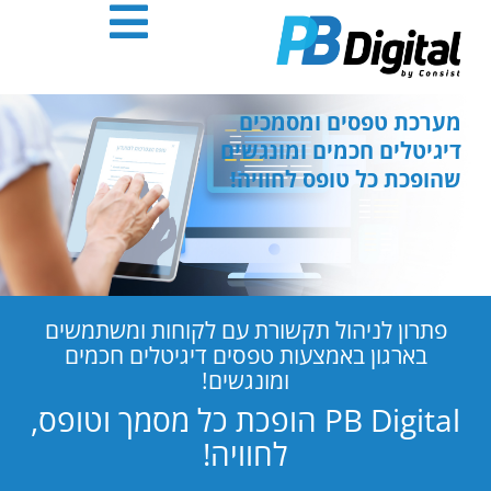
חילתו
ל
ף
ינטרנט,
חץ
מערכת טפסים ומסמכים
נטר
דיגיטלים חכמים ומונגשים
די
שהופכת כל טופס לחוויה!
עבור
אזור
וכן
רכזי
פתרון לניהול תקשורת עם לקוחות ומשתמשים
בארגון באמצעות טפסים דיגיטלים חכמים
ומונגשים!
PB Digital הופכת כל מסמך וטופס,
לחוויה!