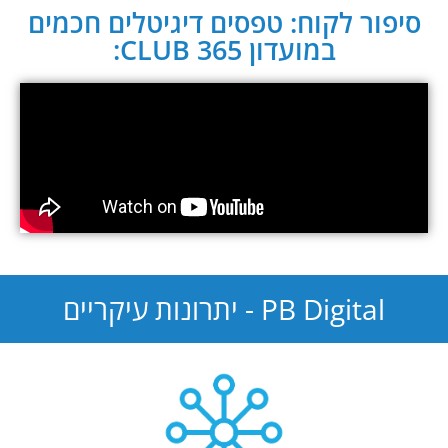
סיפור לקוח: טפסים דיגיטלים חכמים
במועדון CLUB 365:
PB Digital - יתרונות עיקריים