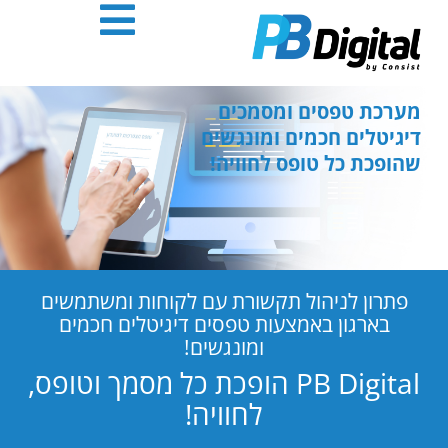
חילתו
ל
ף
ינטרנט,
חץ
מערכת טפסים ומסמכים
נטר
דיגיטלים חכמים ומונגשים
די
שהופכת כל טופס לחוויה!
עבור
אזור
וכן
רכזי
פתרון לניהול תקשורת עם לקוחות ומשתמשים
בארגון באמצעות טפסים דיגיטלים חכמים
ומונגשים!
PB Digital הופכת כל מסמך וטופס,
לחוויה!