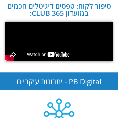
סיפור לקוח: טפסים דיגיטלים חכמים
במועדון CLUB 365:
PB Digital - יתרונות עיקריים