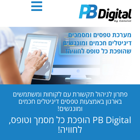
חילתו
ל
ף
ינטרנט,
חץ
מערכת טפסים ומסמכים
נטר
דיגיטלים חכמים ומונגשים
די
שהופכת כל טופס לחוויה!
עבור
אזור
וכן
רכזי
פתרון לניהול תקשורת עם לקוחות ומשתמשים
בארגון באמצעות טפסים דיגיטלים חכמים
ומונגשים!
PB Digital הופכת כל מסמך וטופס,
לחוויה!