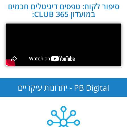
סיפור לקוח: טפסים דיגיטלים חכמים
במועדון CLUB 365:
PB Digital - יתרונות עיקריים