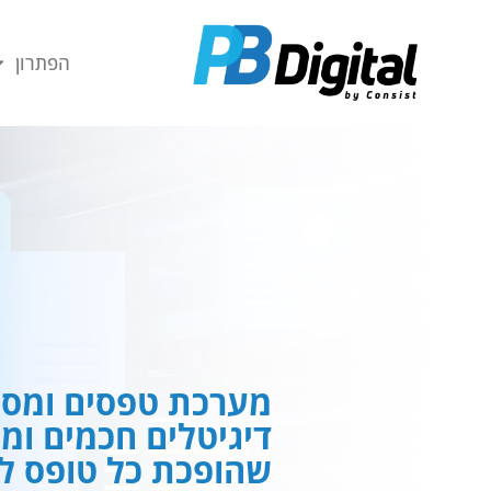
חילתו
ל
הפתרון
ף
ינטרנט,
חץ
נטר
די
עבור
אזור
וכן
רכזי
מערכת טפסים ומסמ
דיגיטלים חכמים ומ
שהופכת כל טופס לח