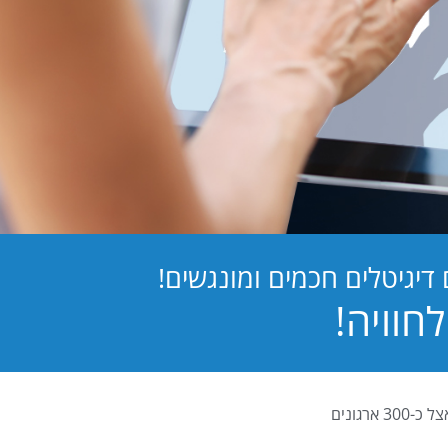
יגיטלים חכמים ומונגשים!
PB Digital (PrintBOS Digital) הינה המערכת לטפסים דיגיטלים המובילה בישראל ומותקנת אצל כ-300 ארגונים