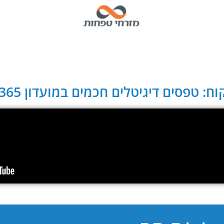
ח: טפסים דיגיטלים חכמים במועדון CLUB 365: