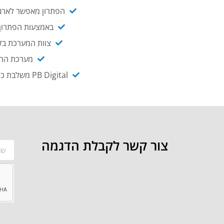
הפתרון מאפשר לארגו
באמצעות הפתרון י
צוות המערכת בקו
מערכת ההנגשה NAGIX, המבוססת על PB Digital, מאפשרת להנגיש מ
PB Digital משלבת כ-OEM את פתרון אינטגרציית ה-API של חברת WSO2 - המאפשר לחבר בקלות בין מערכות ארגוניות
צור קשר לקבלת הדגמה