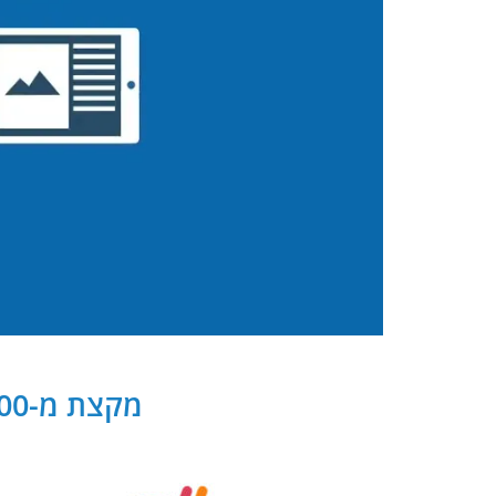
מקצת מ-300 שותפנו העסקיים של PB Digital בישראל ובעולם: