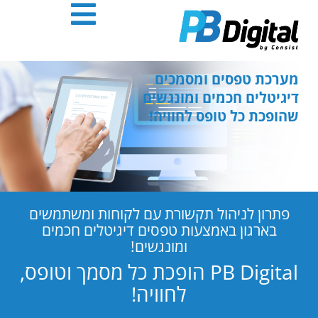
חילתו
ל
ף
ינטרנט,
חץ
מערכת טפסים ומסמכים
נטר
דיגיטלים חכמים ומונגשים
די
שהופכת כל טופס לחוויה!
עבור
אזור
וכן
רכזי
פתרון לניהול תקשורת עם לקוחות ומשתמשים
בארגון באמצעות טפסים דיגיטלים חכמים
ומונגשים!
PB Digital הופכת כל מסמך וטופס,
לחוויה!