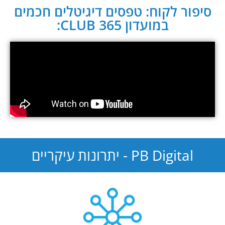
סיפור לקוח: טפסים דיגיטלים חכמים
במועדון CLUB 365:
PB Digital - יתרונות עיקריים