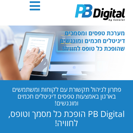
חילתו
ל
ף
ינטרנט,
חץ
מערכת טפסים ומסמכים
נטר
דיגיטלים חכמים ומונגשים
די
שהופכת כל טופס לחוויה!
עבור
אזור
וכן
רכזי
פתרון לניהול תקשורת עם לקוחות ומשתמשים
בארגון באמצעות טפסים דיגיטלים חכמים
ומונגשים!
PB Digital הופכת כל מסמך וטופס,
לחוויה!