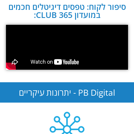
סיפור לקוח: טפסים דיגיטלים חכמים
במועדון CLUB 365:
PB Digital - יתרונות עיקריים