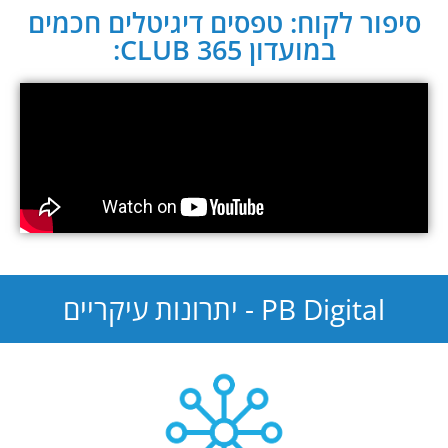
סיפור לקוח: טפסים דיגיטלים חכמים
במועדון CLUB 365:
PB Digital - יתרונות עיקריים