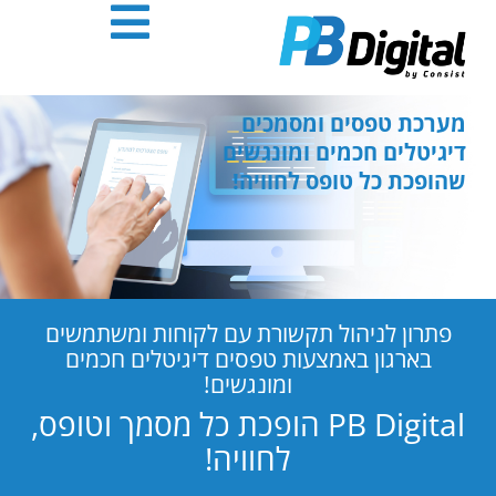
חילתו
ל
ף
ינטרנט,
חץ
מערכת טפסים ומסמכים
נטר
דיגיטלים חכמים ומונגשים
די
שהופכת כל טופס לחוויה!
עבור
אזור
וכן
רכזי
פתרון לניהול תקשורת עם לקוחות ומשתמשים
בארגון באמצעות טפסים דיגיטלים חכמים
ומונגשים!
PB Digital הופכת כל מסמך וטופס,
לחוויה!