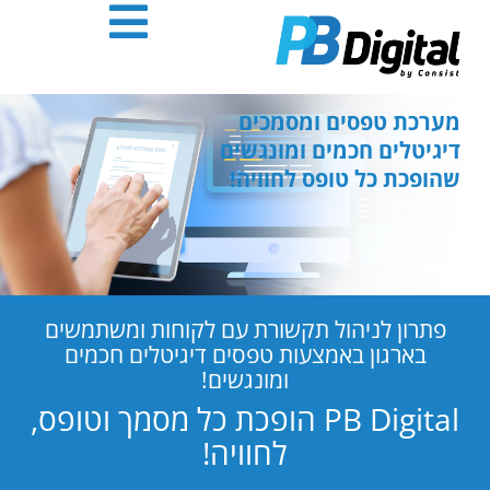
חילתו
ל
ף
ינטרנט,
חץ
מערכת טפסים ומסמכים
נטר
דיגיטלים חכמים ומונגשים
די
שהופכת כל טופס לחוויה!
עבור
אזור
וכן
רכזי
פתרון לניהול תקשורת עם לקוחות ומשתמשים
בארגון באמצעות טפסים דיגיטלים חכמים
ומונגשים!
PB Digital הופכת כל מסמך וטופס,
לחוויה!