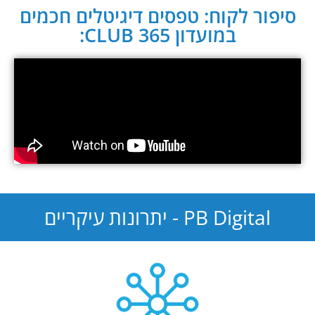
סיפור לקוח: טפסים דיגיטלים חכמים
במועדון CLUB 365:
PB Digital - יתרונות עיקריים