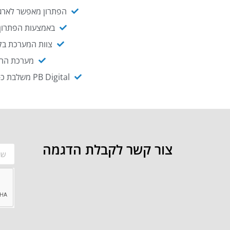
הפתרון מאפשר לארגו
באמצעות הפתרון י
צוות המערכת בקו
מערכת ההנגשה NAGIX, המבוססת על PB Digital, מאפשרת להנגיש מ
PB Digital משלבת כ-OEM את פתרון אינטגרציית ה-API של חברת WSO2 - המאפשר לחבר בקלות בין מערכות ארגוניות
צור קשר לקבלת הדגמה