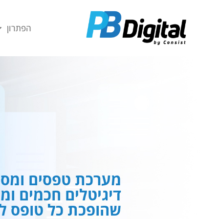
חילתו
ל
הפתרון
ף
ינטרנט,
חץ
נטר
די
עבור
אזור
וכן
רכזי
מערכת טפסים ומסמ
דיגיטלים חכמים ומ
שהופכת כל טופס לח