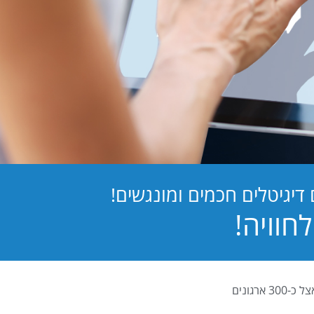
יגיטלים חכמים ומונגשים!
PB Digital (PrintBOS Digital) הינה המערכת לטפסים דיגיטלים המובילה בישראל ומותקנת אצל כ-300 ארגונים