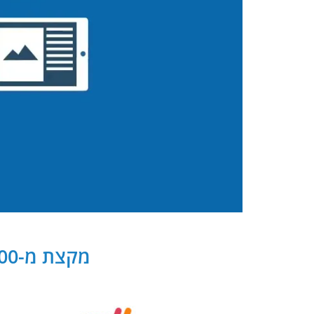
מקצת מ-300 שותפנו העסקיים של PB Digital בישראל ובעולם: