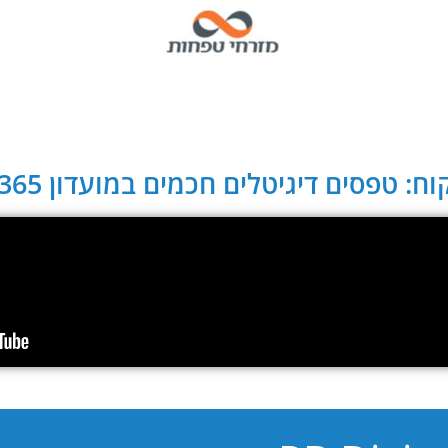
ח: טפסים דיגיטלים חכמים במועדון CLUB 365: