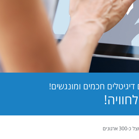
יגיטלים חכמים ומונגשים!
PB Digital (PrintBOS Digital) הינה המערכת לטפסים דיגיטלים המובילה בישראל ומותקנת אצל כ-300 ארגונים