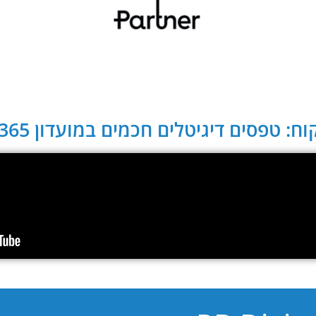
ח: טפסים דיגיטלים חכמים במועדון CLUB 365: