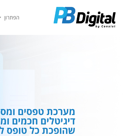
חילתו
ל
הפתרון
ף
ינטרנט,
חץ
נטר
די
עבור
אזור
וכן
רכזי
מערכת טפסים ומסמ
דיגיטלים חכמים ומ
שהופכת כל טופס לח