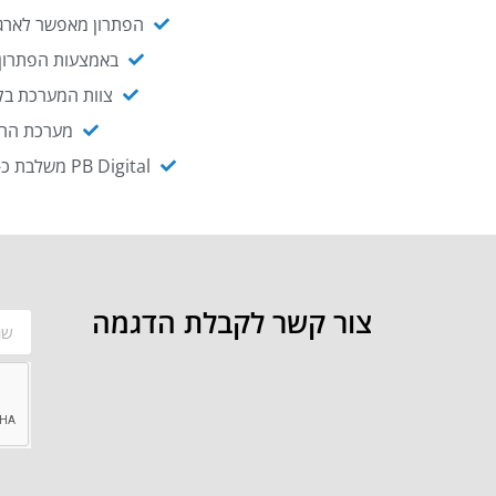
הפתרון מאפשר לארגו
באמצעות הפתרון י
צוות המערכת בקו
מערכת ההנגשה NAGIX, המבוססת על PB Digital, מאפשרת להנגיש מ
PB Digital משלבת כ-OEM את פתרון אינטגרציית ה-API של חברת WSO2 - המאפשר לחבר בקלות בין מערכות ארגוניות
צור קשר לקבלת הדגמה