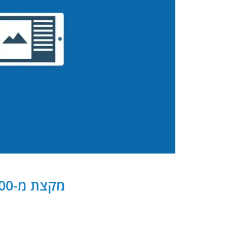
מקצת מ-300 שותפנו העסקיים של PB Digital בישראל ובעולם: